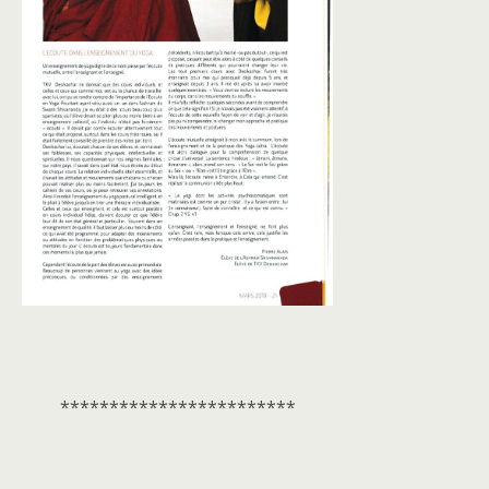
************************