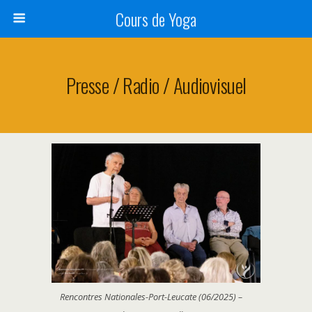
Cours de Yoga
Presse / Radio / Audiovisuel
Rencontres Nationales-Port-Leucate (06/2025) –