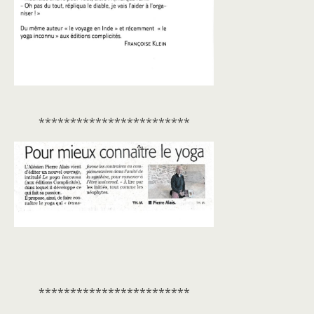
************************
************************