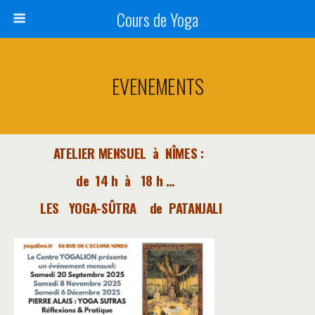
Cours de Yoga
EVENEMENTS
ATELIER MENSUEL à NÎMES :
de 14 h à 18 h …
LES YOGA-SÛTRA de PATANJALI