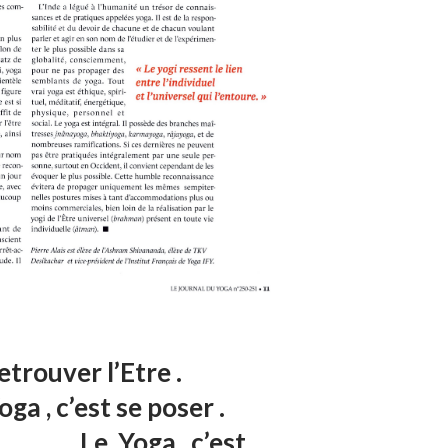
st retrouver l’Etre .
c’est se poser .
a , c’est