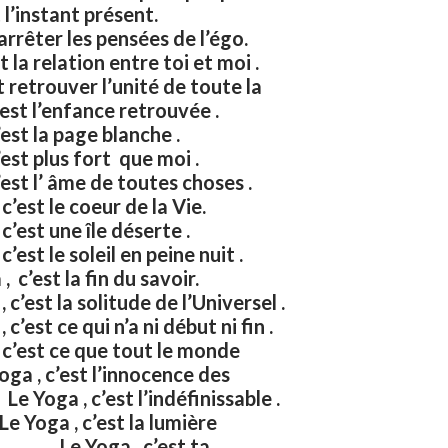
st l’instant présent.
rrêter les pensées de l’égo.
 relation entre toi et moi .
trouver l’unité de toute la
c’est l’enfance retrouvée .
st la page blanche .
st plus fort que moi .
l’ âme de toutes choses .
st le coeur de la Vie.
est une île déserte .
le soleil en peine nuit .
est la fin du savoir.
a solitude de l’Universel .
e qui n’a ni début ni fin .
 ce que tout le monde
, c’est l’innocence des
 , c’est l’indéfinissable .
’est la lumière
 Yoga , c’est ta